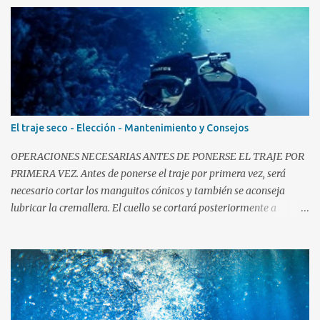
El traje seco - Elección - Mantenimiento y Consejos
OPERACIONES NECESARIAS ANTES DE PONERSE EL TRAJE POR
PRIMERA VEZ. Antes de ponerse el traje por primera vez, será
necesario cortar los manguitos cónicos y también se aconseja
lubricar la cremallera. El cuello se cortará posteriormente a
probarse el traje, y sólo si fuera necesario. Muchos trajes montan
manguitos cónicos, por los que va a ser imposible pasar el brazo
antes de cortarlos. Buceo Traje Seco Corte los manguitos cónicos
mucho menos de lo que piense que es necesario (!) Esto es así,
porque normalmente cortamos en plano y al ser un material
elástico, luego se estira. Corte un tamaño diminuto, para apenas