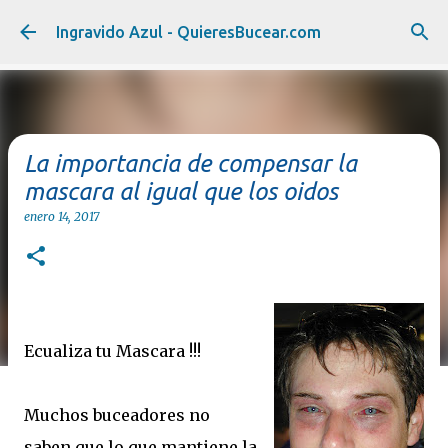
Ir al contenido principal
Ingravido Azul - QuieresBucear.com
La importancia de compensar la
mascara al igual que los oidos
enero 14, 2017
Ecualiza tu Mascara !!!
Muchos buceadores no
saben que lo que mantiene la