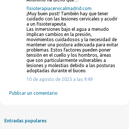
C
fisioterapiacervicalmadrid.com
o
¡Muy buen post! También hay que tener
cuidado con las lesiones cervicales y acudir
m
a un fisioterapeuta.
e
Las inmersiones bajo el agua a menudo
implican cambios en la presión,
n
movimientos cuidadosos y la necesidad de
t
mantener una postura adecuada para evitar
problemas. Estos factores pueden poner
a
tensión en el cuello y los hombros, áreas
r
que son particularmente vulnerables a
lesiones y molestias debido a las posturas
i
adoptadas durante el buceo.
o
10 de agosto de 2023 a las 9:49
s
Publicar un comentario
Entradas populares