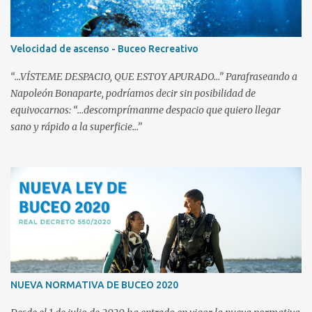
pasar un dedo, y repita el corte lo justo. Es frecuente que, si no se
tiene cuidado, se corte en exceso y haya que sustituir manguitos
tras la primera inmersión. La idea es cortar uno a uno los anillos.
Velocidad de ascenso - Buceo Recreativo
Eso no sólo permitirá adquirir cierta destreza al hacerlo, sino que
permitirá que no nos pasemos cortando. Debe evitarse que queden
“...VÍSTEME DESPACIO, QUE ESTOY APURADO...” Parafraseando a
"barbas" o cortes por ...
Napoleón Bonaparte, podríamos decir sin posibilidad de
equivocarnos: “...descomprímanme despacio que quiero llegar
sano y rápido a la superficie...”
NUEVA NORMATIVA DE BUCEO 2020